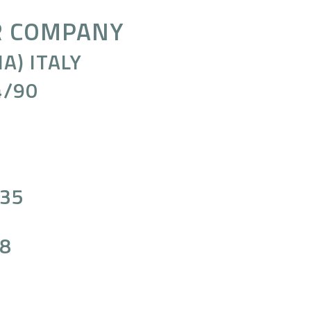
R COMPANY
A) ITALY
4/90
735
8