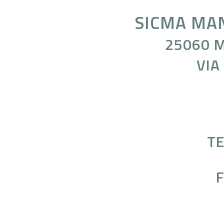
SICMA MA
25060 M
VIA
TE