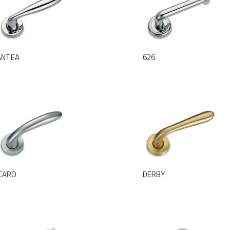
ANTEA
626
ICARO
DERBY