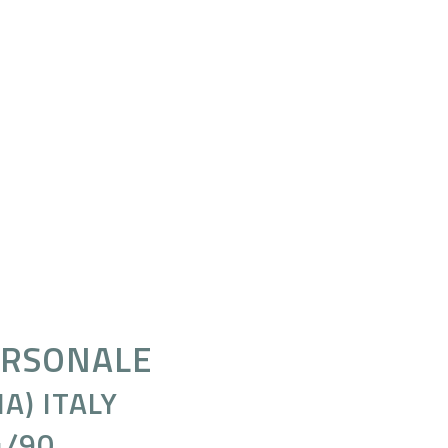
ERSONALE
A) ITALY
4/90